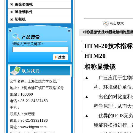
偏光显微镜
显微镜软件
切割机
点击放大
相称显微镜|生物显微镜细胞显微
请输入产品关键字：
HTM-20
技术指标
HTM20
相称显微镜
▲
广泛应用于生物
公司名称：上海绘统光学仪器厂
构、环境保护单位
地址：上海市浦江镇江三跃路10号
邮编：100060
▲
出色的对比度和
电话：86-21-24287453
程学原理，从而大
手机：
联系人：刘经理
▲
优异的
UCIS
无
传真：86-21-33321186
镜能轻松得进行、
网址：www.htgxm.com