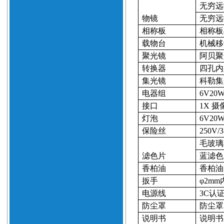
无穷远
物镜
无穷远
相称板
相称板
载物台
机械移
聚光镜
阿贝聚
转换器
四孔内
集光镜
科勒集
电器组
6V20
接口
1X
摄
灯泡
6V20
保险丝
250V/
3
毛玻璃
滤色片
蓝滤色
香柏油
香柏油
扳手
φ
2mm
电源线
3C
认
防尘罩
防尘罩
说明书
说明书