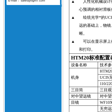
E-mail：
sales@sgm7.com
▲
人性化机械设计
心预调的相衬滑板
▲
绘统光学*的
UCI
远的基础上，物镜
晰。
▲
可以在显示屏上
和打印。
HTM20
标准配置
设备名称
技术参
HTM2
机身
UCIS
110/22
三目筒
三目观
对中望远镜
对中望
目镜
WF10X
无穷远