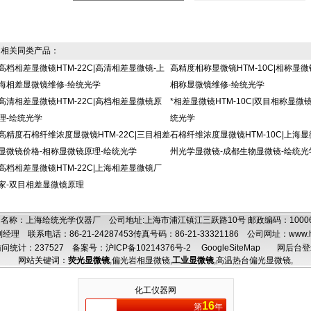
相关同类产品：
高档相差显微镜HTM-22C|高清相差显微镜-上
高精度相称显微镜HTM-10C|相称显微
海相差显微镜维修-绘统光学
相称显微镜维修-绘统光学
高清相差显微镜HTM-22C|高档相差显微镜原
*相差显微镜HTM-10C|双目相称显微
理-绘统光学
统光学
高精度石棉纤维浓度显微镜HTM-22C|三目相差
石棉纤维浓度显微镜HTM-10C|上海显
显微镜价格-相称显微镜原理-绘统光学
州光学显微镜-成都生物显微镜-绘统光
高档相差显微镜HTM-22C|上海相差显微镜厂
家-双目相差显微镜原理
名称：上海绘统光学仪器厂 公司地址:上海市浦江镇江三跃路10号 邮政编码：100
理 联系电话：86-21-24287453传真号码：86-21-33321186 公司网址：
www.
问统计：237527
备案号：沪ICP备10214376号-2
GoogleSiteMap
网后台登
网站关键词：
荧光显微镜
,
偏光岩相显微镜
,
工业显微镜
,
高温热台偏光显微镜
,
化工仪器网
16
第
年