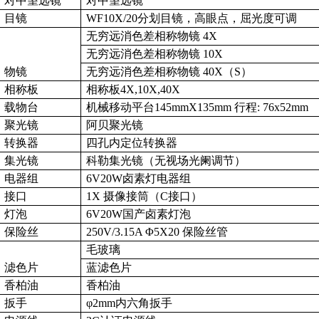
对中望远镜
对中望远镜
目镜
WF10X/20
分划目镜，高眼点，屈光度可调
无穷远消色差相称物镜
4X
无穷远消色差相称物镜
10X
物镜
无穷远消色差相称物镜
40X（S）
相称板
相称板
4X,10X,40X
载物台
机械移动平台
145mmX
135mm
行程
: 76x
52mm
聚光镜
阿贝聚光镜
转换器
四孔内定位转换器
集光镜
科勒集光镜（无视场光阑调节）
电器组
6V20W
卤素灯电器组
接口
1X
摄像接筒（
C
接口）
灯泡
6V20W
国产卤素灯泡
保险丝
250V/
3.15A
Φ
5X20
保险丝管
毛玻璃
滤色片
蓝滤色片
香柏油
香柏油
扳手
φ
2mm
内六角扳手