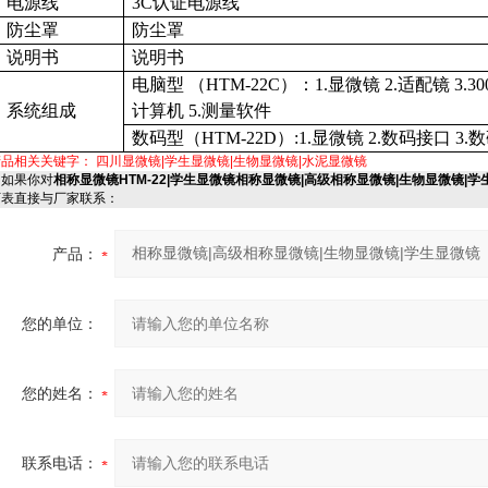
电源线
3C
认证电源线
防尘罩
防尘罩
说明书
说明书
电脑型
（HTM
-22C
）
：
1.
显微镜
2.
适配镜
3.30
系统组成
计算机
5.
测量软件
数码型（
HTM-22D
）
:1.
显微镜
2.
数码接口
3.
数
产品相关关键字：
四川显微镜|学生显微镜|生物显微镜|水泥显微镜
如果你对
相称显微镜HTM-22|学生显微镜相称显微镜|高级相称显微镜|生物显微镜|学
下表直接与厂家联系：
产品：
您的单位：
您的姓名：
联系电话：