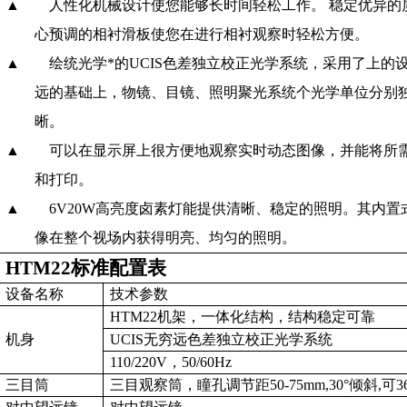
▲
人性化机械设计使您能够长时间轻松工作。
稳定优异的
心预调的相衬滑板使您在进行相衬观察时轻松方便。
▲
绘统光学*的
UCIS
色差独立校正光学系统，采用了上的
远的基础上，物镜、目镜、照明聚光系统个光学单位分别
晰。
▲
可以在显示屏上很方便地观察实时动态图像，并能将所
和打印。
▲
6V20W
高亮度卤素灯能提供清晰、稳定的照明。其内置
像在整个视场内获得明亮、均匀的照明。
HTM22
标准配置表
设备名称
技术参数
HTM22
机架，一体化结构，结构稳定可靠
机身
UCIS
无穷远色差独立校正光学系统
110/220V
，
50/60Hz
三目筒
三目观察筒，瞳孔调节距
50
-75mm
,30°
倾斜
,
可
3