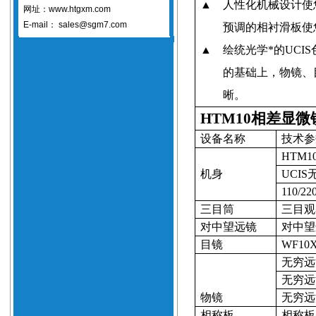
▲
人性化机械设计使
网址：www.htgxm.com
E-mail：
sales@sgm7.com
预调的相衬滑板使
▲
绘统光学*的
UCIS
的基础上，物镜、
晰。
HTM10相差显微
设备名称
技术参
HTM1
机身
UCIS
110/22
三目筒
三目观
对中望远镜
对中望
目镜
WF10X
无穷远
无穷远
物镜
无穷远
相称板
相称板