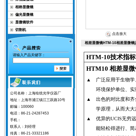
相称显微镜
偏光显微镜
显微镜软件
切割机
点击放大
相差显微镜HTM-10相差显微镜
请输入产品关键字：
HTM-10
技术指标
HTM10
相差显微
▲
广泛应用于生物学
环境保护单位、实
公司名称：上海绘统光学仪器厂
▲
出色的对比度和齐
地址：上海市浦江镇江三跃路10号
邮编：100060
学原理，从而大大
电话：86-21-24287453
▲
优异的
UCIS
无穷
手机：
联系人：刘经理
能轻松得进行、简
传真：86-21-33321186