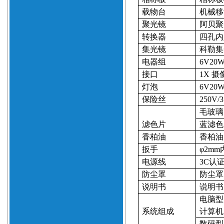
载物台
机械移
聚光镜
阿贝聚
转换器
四孔内
集光镜
科勒集
电器组
6V20
接口
1X
摄
灯泡
6V20
保险丝
250V/
3
毛玻璃
滤色片
蓝滤色
香柏油
香柏油
扳手
φ
2mm
电源线
3C
认
防尘罩
防尘罩
说明书
说明书
电脑型
系统组成
计算机
数码型