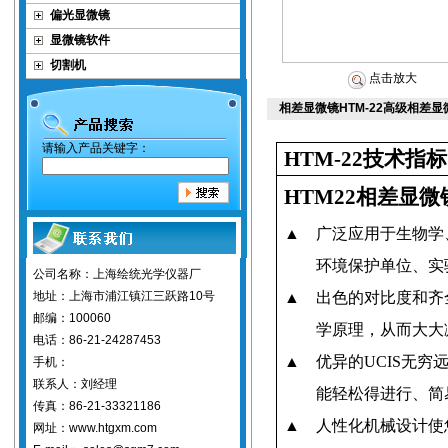
偏光显微镜
显微镜软件
切割机
点击放大
相差显微镜HTM-22高级相差
请输入产品关键字：
HTM-22
技术指标
HTM22
相差显微
▲
广泛应用于生物学
环境保护单位、实
公司名称：上海绘统光学仪器厂
地址：上海市浦江镇江三跃路10号
▲
出色的对比度和齐
邮编：100060
学原理，从而大大
电话：86-21-24287453
▲
优异的
UCIS
无穷
手机：
联系人：刘经理
能轻松得进行、简
传真：86-21-33321186
▲
人性化机械设计使
网址：www.htgxm.com