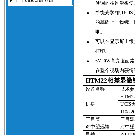
E-mail：
sales@sgm7.com
预调的相衬滑板使
▲
绘统光学*的
UCIS
的基础上，物镜、
晰。
▲
可以在显示屏上很
打印。
▲
6V20W
高亮度卤素
在整个视场内获得
HTM22相差显微
设备名称
技术参
HTM2
机身
UCIS
110/22
三目筒
三目观
对中望远镜
对中望
目镜
WF10X