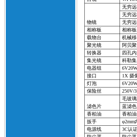
无穷远
无穷远
物镜
无穷远
相称板
相称板
载物台
机械移
聚光镜
阿贝聚
转换器
四孔内
集光镜
科勒集
电器组
6V20
接口
1X
摄
灯泡
6V20
保险丝
250V/
3
毛玻璃
滤色片
蓝滤色
香柏油
香柏油
扳手
φ
2mm
电源线
3C
认
防尘罩
防尘罩