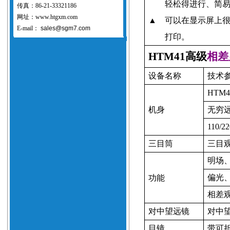
轻松得进行、简
传真：86-21-33321186
网址：www.htgxm.com
▲
可以在显示屏上
E-mail：
sales@sgm7.com
打印。
HTM41
高级
相差
设备名称
技术
HTM4
机身
无穷
110/2
三目筒
三目
明场
偏光
功能
相差
对中望远镜
对中
目镜
带可