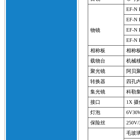
EF-N 
EF-N 
EF-N 
物镜
EF-N 
相称板
相称
载物台
机械
聚光镜
阿贝
转换器
四孔
集光镜
科勒
接口
1X
摄
灯泡
6V30
保险丝
250V/
毛玻