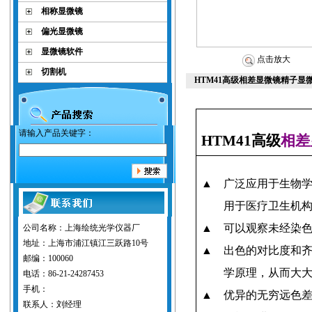
相称显微镜
偏光显微镜
显微镜软件
点击放大
切割机
HTM41高级相差显微镜精子显
请输入产品关键字：
HTM41
高级
相差
▲
广泛应用于生物
用于医疗卫生机
▲
可以观察未经染
公司名称：上海绘统光学仪器厂
地址：上海市浦江镇江三跃路10号
▲
出色的对比度和齐
邮编：100060
学原理，从而大
电话：86-21-24287453
手机：
▲
优异的无穷远色
联系人：刘经理