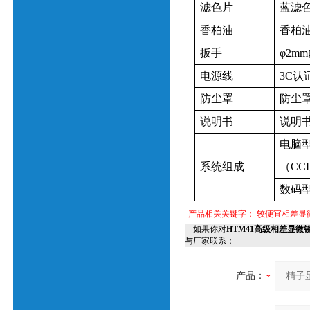
滤色片
蓝滤
香柏油
香柏
扳手
φ
2mm
电源线
3C
认
防尘罩
防尘
说明书
说明
电脑
系统组成
（CCD
数码
产品相关关键字：
较便宜相差显
如果你对
HTM41高级相差显微
与厂家联系：
产品：