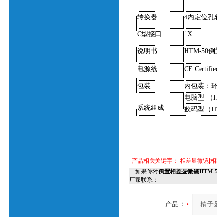
转换器
4
内定位孔
C
型接口
1X
说明书
HTM-50
倒
电源线
CE Certifie
包装
内包装：
电脑型
（H
系统组成
数码型
（H
产品相关关键字：
相差显微镜|
如果你对
倒置相差显微镜HTM-
厂家联系：
产品：