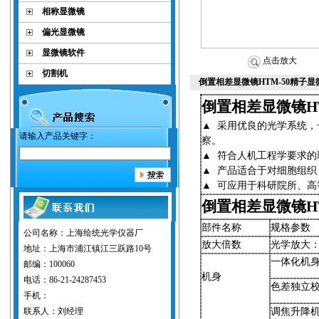
相称显微镜
偏光显微镜
显微镜软件
点击放大
切割机
倒置相差显微镜HTM-50精子显
倒置相差显微镜
H
▲
采用优良的光学系统，
请输入产品关键字：
察。
▲
符合人机工程学要求的
▲
产品适合于对细胞组织
▲
可应用于科研院所、高
倒置相差
显微镜
H
部件名称
规格参数
公司名称：上海绘统光学仪器厂
放大倍数
光学放大
地址：上海市浦江镇江三跃路10号
一体化机
邮编：100060
机身
电话：86-21-24287453
色差独立
手机：
联系人：刘经理
调焦升降