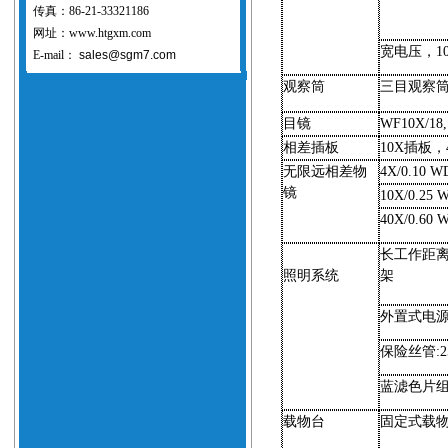
传真：86-21-33321186
网址：www.htgxm.com
宽电压，
1
E-mail：
sales@sgm7.com
观察筒
三目观察
目镜
WF10X/18
相差插板
10X
插板，
无限远相差物
4X/0.10 W
镜
10X/0.25 
40X/0.60 
长工作距
照明系统
架
外置式电
保险丝管
:
蓝滤色片
载物台
固定式载