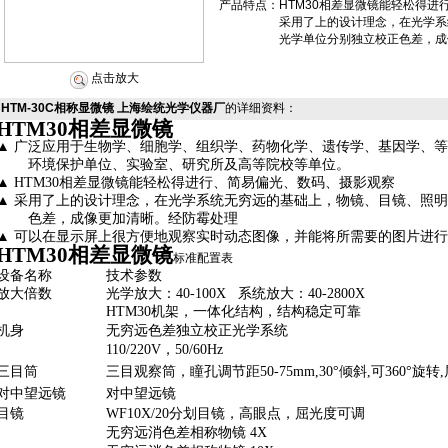
产品特点：
HTM30相差显微镜能轻松得
采用了上的设计理念，在光学系
光学单位分别独立校正色差，成
点击放大
HTM-30C相称显微镜 上海绘统光学仪器厂
的详细资料：
HTM30
相差显微镜
▲
广泛应用于生物学、细胞学、组织学、药物化学、遗传学、基因学、
环境保护单位、实验室、研究所及高等院校等单位。
▲
HTM30
相差
显微镜能轻松得进行、简易偏光、数码、摄影观察
▲
采用了上的设计理念，在光学系统无穷远的基础上，物镜、目镜、照
色差，成像更加清晰。
经防霉处理
▲
可以在显示屏上很方便地观察实时动态图像，并能将所需要的图片进
HTM30
相差显微镜
标准配置表
设备名称
技术参数
放大倍数
光学放大：
40-100X
系统放大：
40-2800X
HTM30
机架，一体化结构，结构稳定可靠
机身
无穷远色差独立校正光学系统
110/220V
，
50/60Hz
三目筒
三目观察筒，瞳孔调节距
50
-75mm,30°
倾斜
,
可
360°
旋转
,
对中望远镜
对中望远镜
目镜
WF10X/20
分划目镜，高眼点，屈光度可调
无穷远消色差相称物镜
4X