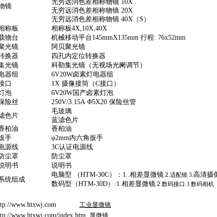
无穷远消色差相称物镜
10X
物镜
无穷远消色差相称物镜
20X
无穷远消色差相称物镜
40X（S）
相称板
相称板
4X,10X,40X
载物台
机械移动平台
145mmX135mm
行程
: 76x52mm
聚光镜
阿贝聚光镜
转换器
四孔内定位转换器
集光镜
科勒集光镜（无视场光阑调节）
电器组
6V20W
卤素灯电器组
接口
1X
摄像接筒（
C
接口）
灯泡
6V20W
国产卤素灯泡
保险丝
250V/3.15A
Φ
5X20
保险丝管
毛玻璃
滤色片
蓝滤色片
香柏油
香柏油
扳手
φ
2mm
内六角扳手
电源线
3C
认证电源线
防尘罩
防尘罩
说明书
说明书
电脑型
（
HTM-30
C）
：
1.
.
相差显微镜
高清摄
2.
适配镜
3.
系统组成
数码型（
HTM-30
D
）
:1.
相差显微镜
2.
数码接口
3.
数码相机
：
ttp://www.htxwj.com
工业显微镜
ttp://www.htxwj.com/index.htm
显微镜