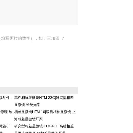
填写阿拉伯数字），如：三加四=7
镜配件-
高档相称显微镜HTM-22C|研究型相差
显微镜-绘统光学
镜原理-绘
相差显微镜HTM-10|双目相称显微镜-上
海相差显微镜厂家
微镜-广
研究型相差显微镜HTM-41C|高档相差