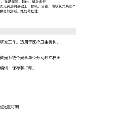
进行、简易偏光、数码、摄影观察
统无穷远的基础上，物镜、目镜、照明聚光系统个
像更加清晰。经防霉处理
等研究工作。适用于医疗卫生机构、
明聚光系统个光学单位分别独立校正
行编辑、保存和打印。
屈光度可调