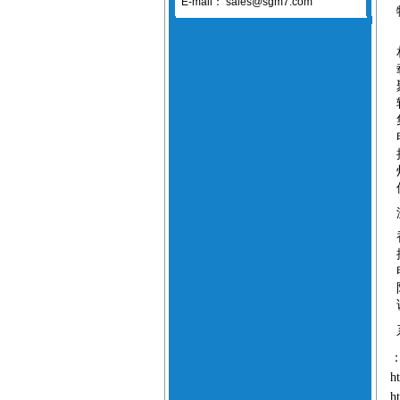
E-mail：
sales@sgm7.com
h
h