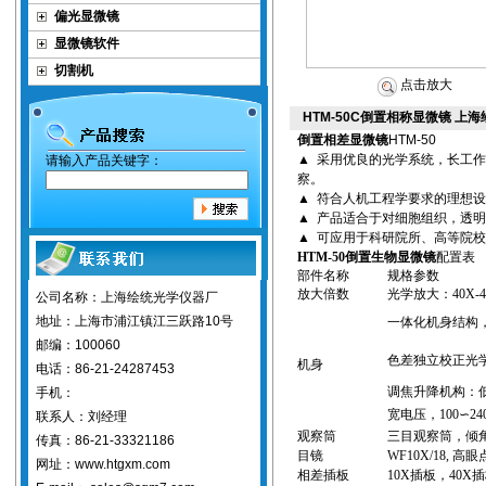
偏光显微镜
显微镜软件
切割机
点击放大
HTM-50C倒置相称显微镜 上
倒置相差显微镜
HTM-50
▲
采用优良的光学系统，长工作
请输入产品关键字：
察。
▲
符合人机工程学要求的理想设
▲
产品适合于对细胞组织，透明
▲
可应用于科研院所、高等院校
HTM-50
倒置生物显微镜
配置表
部件名称
规格参数
放大倍数
光学放大：
40X-
公司名称：上海绘统光学仪器厂
地址：上海市浦江镇江三跃路10号
一体化
机身
结构
邮编：100060
色差独立校正光
机身
电话：86-21-24287453
调焦升降机构：
手机：
宽电压，
100
∽
24
联系人：刘经理
观察筒
三
目观察筒，倾
传真：86-21-33321186
目镜
WF10X/
18
,
高眼
网址：www.htgxm.com
相差插板
10X
插板，
40X
插