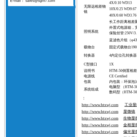
E-mail：
sales@sgm7.com
4
X/0.
10
WD
13
无限远相差
物
10X/0.25 WD9.67
镜
40X/0.60 WD3.76
长工作距离
相差
外置式电源箱，
照明系统
保险丝管
:250V/3
蓝滤色片组（
φ
43
载物台
固定式载物台
190
转换器
4
内定位孔转换器
C
型接口
1X
说明书
HTM-50
倒置相差
电源线
CE Certified
包装
内包装：环保泡
电脑型
（HTM-5
系统组成
数码型
（HTM-5
：
http://www.htxwj.com
工业显
http://www.htxwj.com
显微镜
http://www.htxwj.com
生物显
http://www.htxwj.com
金相显
http://www.htxwj.com
偏光显