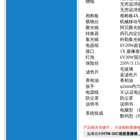
物镜
无穷远消
无穷远消
相称板
相称板
4X
载物台
机械移动
聚光镜
阿贝聚光
转换器
四孔内定
集光镜
科勒集光
电器组
6V20W
卤
接口
1X
摄像接
灯泡
6V20W
国
保险丝
250V/3.1
毛玻璃
滤色片
蓝滤色片
香柏油
香柏油
扳手
φ
2mm
内
电源线
3C
认证电
防尘罩
防尘罩
说明书
说明书
电脑型
（
系统组成
数码型（
产品相关关键字：
大连相称显微
如果你对
HTM-30C相差显微