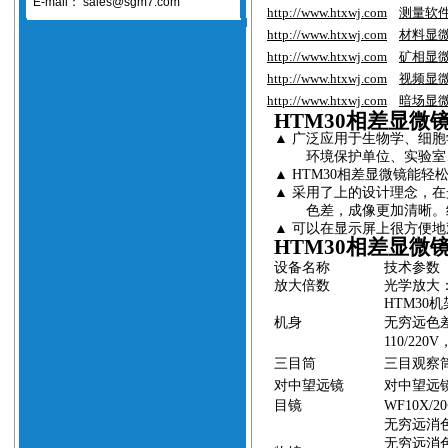
E-mail：
sales@sgm7.com
http://www.htxwj.com
测量软
http://www.htxwj.com
材料显
http://www.htxwj.com
矿相显
http://www.htxwj.com
视频显
http://www.htxwj.com
暗场显
HTM30
相差显微
▲
广泛应用于生物学、细胞
环境保护单位、实验室
▲
HTM30
相差
显微镜能轻
▲
采用了上的设计理念，在
色差，成像更加清晰。
▲
可以在显示屏上很方便地
HTM30
相差显微
设备名称
技术参数
放大倍数
光学放大
HTM30
机
机身
无穷远色
110/220V
三目筒
三目观察
对中望远镜
对中望远
目镜
WF10X/20
无穷远消
无穷远消