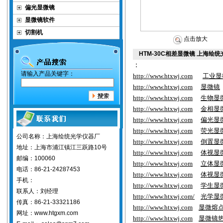
偏光显微镜
显微镜软件
切割机
点击放大
HTM-30C相差显微镜 上海绘
：
请输入产品关键字：
http://www.htxwj.com
工业显
http://www.htxwj.com
显微镜
http://www.htxwj.com
生物显
http://www.htxwj.com
金相显
http://www.htxwj.com
偏光显
http://www.htxwj.com
荧光显
公司名称：上海绘统光学仪器厂
http://www.htxwj.com
倒置显
地址：上海市浦江镇江三跃路10号
http://www.htxwj.com
体视显
邮编：100060
http://www.htxwj.com
立体显
电话：86-21-24287453
http://www.htxwj.com
体视显
手机：
http://www.htxwj.com
学生显
联系人：刘经理
http://www.htxwj.com/
光学显
传真：86-21-33321186
http://www.htxwj.com
显微熔
网址：www.htgxm.com
http://www.htxwj.com
显微镜