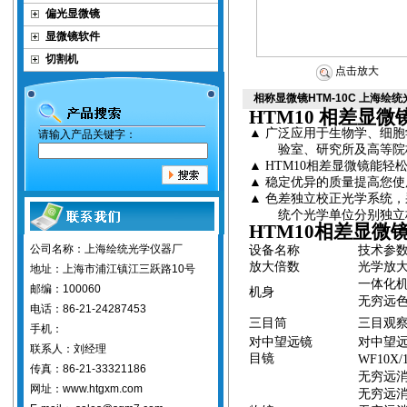
偏光显微镜
显微镜软件
切割机
点击放大
相称显微镜HTM-10C 上海绘
HTM10
相差显微
▲
广泛应用于生物学、细胞
请输入产品关键字：
验室、研究所及高等院
▲
HTM10
相差
显微镜能轻
▲
稳定优异的质量提高您
使
▲
色差独立校正光学系统，
统个光学单位分别独立
HTM10
相差显微
公司名称：上海绘统光学仪器厂
设备名称
技术参
放大倍数
光学放
地址：上海市浦江镇江三跃路10号
一体化
邮编：100060
机身
无穷远
电话：86-21-24287453
三目筒
三目观
手机：
对中望远镜
对中望
联系人：刘经理
目镜
WF10X/
传真：86-21-33321186
无穷远
网址：www.htgxm.com
无穷远