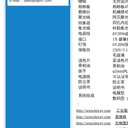
E-mail：
sales@sgm7.com
物镜
无穷远
相称板
相称板
4
载物台
机械移
聚光镜
阿贝聚
四孔内
转换器
集光镜
科勒集
电器组
6V20W
接口
1X
摄像
灯泡
6V20W
保险丝
250V/3.
毛玻璃
滤色片
蓝滤色
香柏油
香柏油
扳手
φ
2mm
内
电源线
3C
认证
防尘罩
防尘罩
说明书
说明书
电脑型
系统组成
数码型
：
http://www.htxwj.com
工业显
http://www.htxwj.com
显微镜
http://www.htxwj.com
生物显