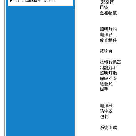
E-mail：
sales@sgm7.com
观察筒
目镜
金相物镜
照明灯箱
电源箱
偏光组件
载物台
物镜转换器
C型接口
照明灯泡
保险丝管
测微尺
扳手
电源线
防尘罩
包装
系统组成