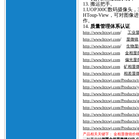
13.
搬运把手。
1.
UOP300C数码摄像头，
HToup-View，可对
作。
14.
质量管理体系认证
http://www.htxwj.com
/
工业
http://www.htxwj.com
/
显微镜
http://www.htxwj.com
/
生物显
http://www.htxwj.com
金相显
http://www.htxwj.com
偏光显
http://www.htxwj.com
矿相显
http://www.htxwj.com
相差显
http://www.htxwj.com/Products/
http://www.htxwj.com/Products/
http://www.htxwj.com/Products/
http://www.htxwj.com/Products/
http://www.htxwj.com/Products/
http://www.htxwj.com/Products/
http://www.htxwj.com/Products/
http://www.htxwj.com/Products/
产品相关关键字：
金相显微镜价格