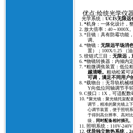
优点
:绘统光学仪
光学系统：
UCIS无限
1.
*
机身：一体化设计，
2.
放大倍率：40～l000X
3.
*目镜：具有防霉功能
调。
4.
*物镜：
无限远平场消
置）；100X/1.25
5.
绞链式三目：
无限远，观
6.
*
物镜转换器：内倾内
7.
*粗微调焦装置：低位粗
越清晰。
粗动松紧可调
可调，满足不同用户
8.
*载物台：无导轨机械
Y向低位同轴调节手
9.
C接口：1X，可适配
10.
*
聚光镜：聚光镜托架配备
调节，精准的聚光镜上
心调节装置，便于照明
于得到高分辨率、高对
级，
同时配备相衬插孔
11.
照明系统：110V-24
12.
优异独立散热系统，2