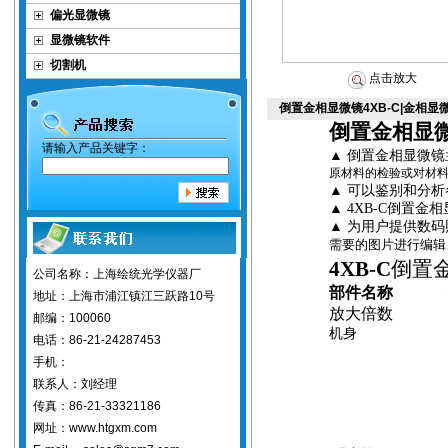
偏光显微镜
显微镜软件
切割机
点击放大
倒置金相显微镜4XB-C|金相
倒置金相显
请输入产品关键字：
▲
倒置金相显微镜
原材料的检验或对材
▲
可以鉴别和分析
▲
4XB-C倒置
▲
为用户提供数码
需要的图片进行编辑
4XB-C
倒置
公司名称：上海绘统光学仪器厂
部件名称
地址：上海市浦江镇江三跃路10号
放大倍数
邮编：100060
机身
电话：86-21-24287453
手机：
联系人：刘经理
传真：86-21-33321186
网址：www.htgxm.com