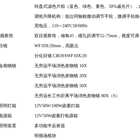
转盘式滤色片组
（
蓝色、绿色、黄色、
50%
减光片），
调焦升降机构：低位同轴粗微动调节手轮，微调手轮格
宽电压，
110
∽
240V,50/60Hz
观察筒
双目观察筒，倾角
45
，瞳孔距调节
52-75mm
，视度可调
目镜
WF10X/20mm
，高眼点
分化目镜
:CROSSWF10X/20
金相物镜
无穷远平场消色差物镜
10
X
无穷远平场消色差物镜
2
0X
无穷远平场消色差物镜
5
0X
无穷远长工作距离平场消色差物镜
8
0X（S）
照明灯箱
12V50W/100W
卤素灯箱
电源箱
12V/50W
卤素灯电源箱
照明装置
多功能半反射器
明视场模块