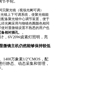
轴调节手轮。
。
阿贝聚光镜（视场光阑可调）
的聚光镜上下可调系统，使聚光镜能
架配备聚光镜中心调节装置，便于
孔径光阑采用与物镜色圈颜色相同
即使对显微镜设置不熟悉的用户也
。
配备相衬插孔
。
压设计，6V20W卤素灯照明，亮
，显微镜主机仍然能够保持较低
万、1400万象素
1/2''CMOS，配
图像进行静态、动态采集和管理，
作。