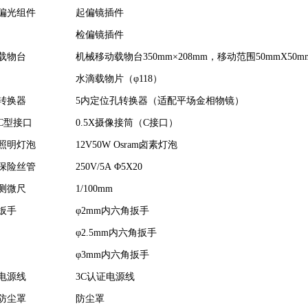
偏光组件
起偏镜插件
检偏镜插件
载物台
机械移动载物台
350mm×208mm
，移动范围
50mmX50m
水滴载物片（
φ118
）
转换器
5
内定位孔转换器
（
适配平场金相物镜）
C
型接口
0.5
X
摄像接筒（
C
接口
）
照明灯泡
12V50W Osram
卤素灯泡
保险丝管
250V/5A Φ5X20
测微尺
1/100mm
扳手
φ2mm
内六角扳手
φ2.5mm
内六角扳手
φ3mm
内六角扳手
电源线
3C
认证电源线
防尘罩
防尘罩