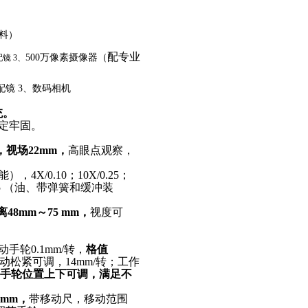
料）
配专业
5
00
万像素摄像器
（
配镜
3
、
配镜
3
、数码相机
统。
定牢固。
，视场22mm，
高眼点观察，
，4X/0.10；10X/0.25；
.25 （油、带弹簧和缓冲装
48mm～75 mm，
视度可
轮0.1mm/转，
格值
动松紧可调，14mm/转；工作
手轮位置上下可调，满足不
77mm，
带移动尺，移动范围