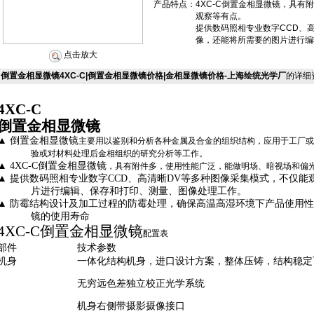
产品特点：
4XC-C倒置金相显微镜，具
观察等有点。
提供数码照相专业数字CCD、
像，还能将所需要的图片进行编
点击放大
倒置金相显微镜4XC-C|倒置金相显微镜价格|金相显微镜价格-上海绘统光学厂
的详细
4XC-C
倒置金相显微镜
▲
倒置金相显微镜
主要用以鉴别和分析各种金属及合金的组织结构，应用于工厂或
验或对材料处理后金相组织的研究分析等工作。
▲
4XC-C
倒置金相显微镜
，具有附件多，使用性能广泛，能做明场、暗视场和偏
▲
提供数码照相专业数字
CCD
、高清晰
DV
等多种图像采集模式，不仅能
片进行编辑、保存和打印
、测量、图像处理工作
。
▲
防霉结构设计及加工过程的防霉处理，确保高温高湿环境下产品使用性
镜的使用寿命
4XC-C
倒置金相显微镜
配置表
部件
技术参数
机身
一体化结构
机身
，
进口设计方案，
整体压铸，结构稳定
无穷远色差独立校正光学系统
机身右侧带摄影摄像接口