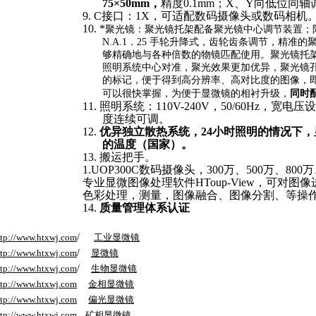
75×50mm，
精度0.1mm；X、Y向低位同
9.
C接口：1X，可适配数码摄像头或数码相机
10.
*
聚光镜：聚光镜托架配备聚光镜中心调节装置；
N.A.1．25 手轮升降式，齿轮齿条调节，精准
够精确地与各种倍数的物镜匹配使用。聚光镜托
照明系统中心对准，聚光效果更加优异，聚光镜
的标记，便于得到高分辨率、高对比度的图像，
可以很快掌握，为便于显微镜的相衬升级，
同时
11.
照明系统：110V-240V，50/60Hz，宽电
度连续可调。
12.
优异独立散热系统，24小时照明的情况下
的温度（国家）。
13.
搬运把手。
1.
UOP300C数码摄像头，
300万、500万、800
专业显微图像处理软件HToup-View，可对
色彩处理，测量
，图像融合、图像分割、
等操
14.
质量管理体系认证
ttp://www.htxwj.com
/
工业显微镜
ttp://www.htxwj.com
/
显微镜
ttp://www.htxwj.com
/
生物显微镜
ttp://www.htxwj.com
金相显微镜
ttp://www.htxwj.com
偏光显微镜
ttp://www.htxwj.com
矿相显微镜