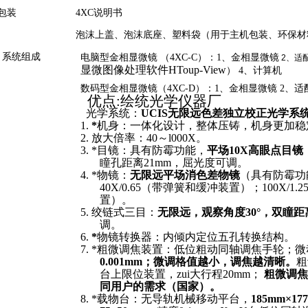
包装
4XC
说明书
泡沫上盖、泡沫底座、塑料袋（用于主机包装、环保材
系统组成
电脑型金相显微镜
（4XC-C）
：
1
、
金相显微镜
2
、适
显微图像处理软件HToup-View
） 4
、计算机
数码型金相显微镜（
4XC-
D
）：
1
、金相显微镜
2
、适
优点
:绘统光学仪器厂
光学系统：
UCIS无限远色差独立校正光学系
1.
*
机身：一体化设计，整体压铸，机身更加稳
2.
放大倍率：40～l000X。
3.
*目镜：具有防霉功能，
平场10X高眼点目镜
瞳孔距离21mm，屈光度可调。
4.
*物镜：
无限远平场消色差物镜
（具有防霉功能）
40X/0.65（带弹簧和缓冲装置）；100X/1
置）。
5.
绞链式三目：
无限远，观察角度30°，双瞳距离
调。
6.
*
物镜转换器：内倾内定位五孔转换结构。
7.
*粗微调焦装置：低位粗动同轴调焦手轮；微动手
0.001mm；微调格值越小，调焦越清晰。
粗
台上限位装置，zui大行程20mm；
粗微调焦
同用户的需求（国家）。
8.
*载物台：无导轨机械移动平台，
185mm×1