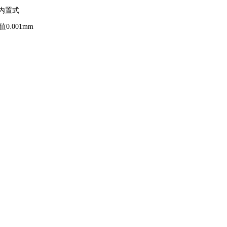
内置式
值
0.001mm