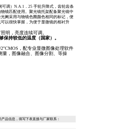
）N.A.1．25 手轮升降式，齿轮齿条
的物镜匹配使用。聚光镜托架配备聚光镜中
径光阑采用与物镜色圈颜色相同的标记，便
也可以很快掌握，为便于显微镜的相衬升
卤素灯照明，亮度连续可调。
能够保持较低的温度（国家）。
1/2''CMOS，配专业显微图像处理软件
测量
，图像融合、图像分割、
等操
的产品信息，填写下表直接与厂家联系：