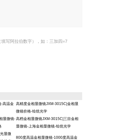
填写阿拉伯数字），如：三加四=7
镜-高温金
高精度金相显微镜JXM-3015C|金相显
微镜价格-绘统光学
金相显微镜-
高档金相显微镜JXM-3015C|三目金相
格
显微镜-上海金相显微镜-绘统光学
反光显微
800度高温金相显微镜-1000度高温金