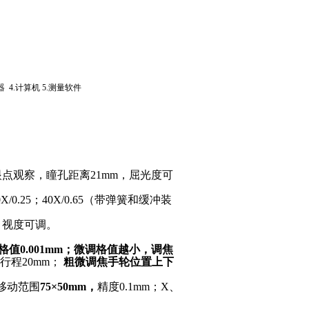
器
4.
计算机
5.
测量软件
眼点观察，瞳孔距离21mm，屈光度可
/0.25；40X/0.65（带弹簧和缓冲装
，
视度可调。
格值0.001mm；微调格值越小，调焦
行程20mm；
粗微调焦手轮位置上下
移动范围
75×50mm，
精度0.1mm；X、