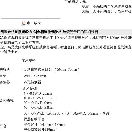
产品特点：
先。
稳定、高品质的光学系统使成像
潮流，人性化的设计，简便的操
点击放大
倒置金相显微镜6XA-C|金相显微镜价格-绘统光学厂
的详细资料：
XA
倒置金相显微镜
广泛用于机械工业的金相组织观察分析，地矿部门对矿物的分析研
科研机构及电子工业的首先。
稳定、高品质的光学系统使成像更清晰，衬度更好，简洁而新颖的外观更符合现代潮流
力中解放出来。
技术规格
观察头
45
度铰链式三目头
（ 50mm -75mm ）
目镜
WF10 × /20mm
转换器
四孔转换器
金相物镜
4 × /0.1W.D .25mm
10 × /0.25W.D .11mm
金相物镜
20 × /0.4W.D .9mm
40 × /0.6W.D. 3.8mm
50 × /0.75W.D. 1.9mm 80 ×（S） /0.9W.D. 0.9mm
（选购）
双层移动平台
平台尺寸
: 242mm × 172mm
平台
中心载物台
:Φ110mm