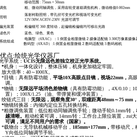
移动范围
: 75mm × 50mm
调焦
粗、微动同轴调焦，采用齿轮变速箱调焦机构，微动格值
0.002mm
落射柯勒照明，带孔径可变光栏和视场可变光栏
照明
12V/30W.AC85V-230V
光源可调节
偏光装置
检偏镜可
360
度转动，起偏镜检偏镜均可移出光路
滤色片
蓝色、绿色、黄色
电脑型
（
6XA
C）
：
1.
倒置金相显微镜
2.
摄像适配镜
3.300
万像素摄像
系统组成
数码型（
6XAD
）
:1.
倒置金相显微镜
2.
数码适配镜
3.
数码相机
优点
:绘统光学仪器厂
光学系统：
UCIS无限远色差独立校正光学系统。
.
*
机身：一体化设计，整体压铸，机身更加稳定牢固。
.
放大倍率：40～l000X。
.
*目镜：具有防霉功能，
平场10X高眼点目镜，视场22mm，
高
调。
.
*物镜：
无限远平场消色差物镜
（具有防霉功能），4X/0.10；10X
置）；100X/1.25 （油、带弹簧和缓冲装置）。
.
绞链式三目：
无限远，观察角度30°，双瞳距离48mm～75 mm
.
*
物镜转换器：内倾内定位五孔转换结构。
.
*粗微调焦装置：低位粗动同轴调焦手轮；微动手轮0.1mm/转，
越清晰。
粗动松紧可调，14mm/转；工作台上限位装置，zui大
可调，满足不同用户的需求（国家）。
.
*载物台：无导轨机械移动平台，
185mm×177mm，
带移动尺，
Y向低位同轴调节手轮。