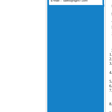
E-mail：
sales@sgm7.com
1
2
3
4
5
6
7
8