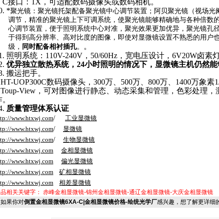
.
C接口：1X，可适配数码摄像头或数码相机。
0.
*
聚光镜：聚光镜托架配备聚光镜中心调节装置；阿贝聚光镜（视场光阑可调
调节，精准的聚光镜上下可调系统，使聚光镜能够精确地与各种倍数
心调节装置，便于照明系统中心对准，聚光效果更加优异，聚光镜孔
于得到高分辨率、高对比度的图像，即使对显微镜设置不熟悉的用户
。
级，
同时配备相衬插孔
。
1.
照明系统：110V-240V，50/60Hz，宽电压设计，6V20W
2.
优异独立散热系统，24小时照明的情况下，显微镜主机仍然
3.
搬运把手。
.
HT-
UOP300C数码摄像头，
300万、500万、800万、1400万象素
HToup-View，可对图像进行静态、动态采集和管理，
色彩处理，
作。
4.
质量管理体系认证
ttp://www.htxwj.com
/
工业显微镜
ttp://www.htxwj.com
/
显微镜
ttp://www.htxwj.com
/
生物显微镜
ttp://www.htxwj.com
金相显微镜
ttp://www.htxwj.com
偏光显微镜
ttp://www.htxwj.com
矿相显微镜
ttp://www.htxwj.com
相差显微镜
产品相关关键字：
赤峰金相显微镜-锦州金相显微镜-通辽金相显微镜-大庆金相显微镜
如果你对
倒置金相显微镜6XA-C|金相显微镜价格-绘统光学厂
感兴趣，想了解更详细