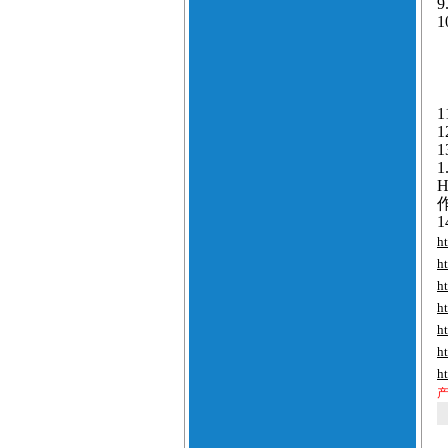
9
1
1
1
1
1
1
h
h
h
h
h
h
h