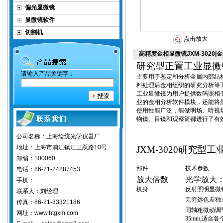
偏光显微镜
显微镜软件
切割机
点击放大
高精度金相显微镜JXM-3020
研究型正置
工业显微
请输入产品关键字：
主要用于鉴定和分析金属内部结
料处理后金相组织的研究分析等
工业
显微镜为用户提供数码照相
业的金相分析软件模块
，
还能将
使用性能广泛，能做明场、暗视
物镜、目镜和观察筒都进行了有
公司名称：上海绘统光学仪器厂
地址：上海市浦江镇江三跃路10号
JXM-3020
研究型工
邮编：100060
部件
技术参数
电话：86-21-24287453
放大倍数
光学放大
手机：
机身
反射照明显微
联系人：刘经理
无穷远色差独
传真：86-21-33321186
同轴粗微动调
网址：www.htgxm.com
3
5mm,
适合各