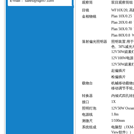
E-mail：
sales@sgm7.com
观察筒
双目观察筒组
目镜
WF10X/20,
高
Plan 10X/0.25
金相物镜
Plan 20X/0.40
Plan 50X/0.7
Plan 80X/0.8
落射
偏光照明
器
照明装置
:
用于
色、
50%
减光
12V50W
卤素
12
V
100
W
电源
12V50W
卤素
起偏
插片
检偏
插片
载物台
机械移动载物
移动调节手轮
转换器
内倾式四孔转
1X
接口
照明灯泡
12V50W Osra
1.8m
电源线
1/100mm
测微尺
系统组成
电脑型（
JXM-
View
软件
）
） 