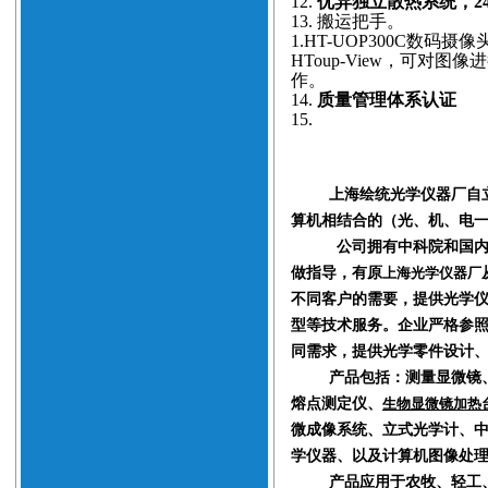
12.
优异独立散热系统，2
13.
搬运把手。
1.
HT-
UOP300C数码摄像
HToup-View，可对
作。
14.
质量管理体系认证
15.
上海绘统光学仪器厂自
算机相结合的（光、机、电
公司拥有中科院和国
做指导，有原
上海光学仪器厂
不同客户的需要，提供光学
型等技术服务。企业严格参
同
需
求
，提供光学零件设计
产品
包括
：测量显微镜
熔点测定仪、
生物显微镜加热
微成像系统、立式光学计、
学仪器、以及计算机图像处
产品
应用于农牧、轻工