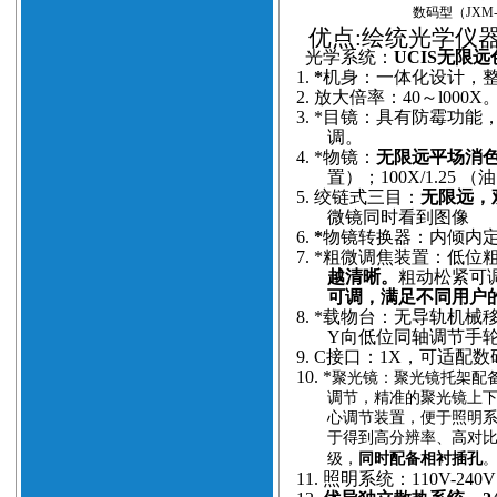
数码型
（JXM-
优点
:绘统光学仪
光学系统：
UCIS无限
1.
*
机身：一体化设计，
2.
放大倍率：40～l000X
3.
*目镜：具有防霉功能
调。
4.
*物镜：
无限远平场消
置）；100X/1.25
5.
绞链式三目：
无限远，观
微镜同时看到图像
6.
*
物镜转换器：内倾内
7.
*粗微调焦装置：低位粗
越清晰。
粗动松紧可调
可调，满足不同用户
8.
*载物台：无导轨机械
Y向低位同轴调节手
9.
C接口：1X，可适配
10.
*
聚光镜：聚光镜托架配备
调节，精准的聚光镜上
心调节装置，便于照明
于得到高分辨率、高对
级，
同时配备相衬插孔
11.
照明系统：110V-24