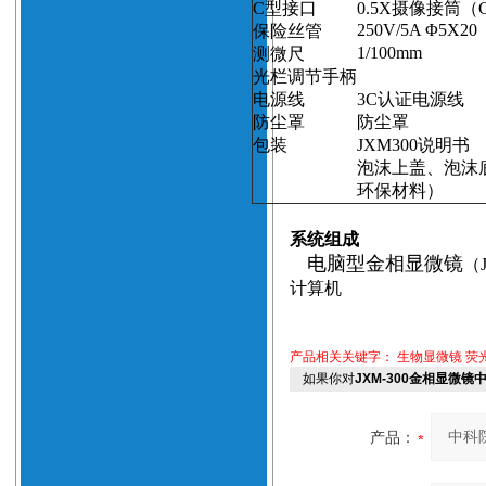
C
型接口
0.5X
摄像接筒（
250V/
5A
Φ5X20
保险丝管
1/
100mm
测微尺
光栏调节手柄
电源线
3C
认证电源线
防尘罩
防尘罩
包装
JXM300
说明书
泡沫上盖、泡沫
环保材料）
系统组成
电脑型金相显微镜
（
计算机
产品相关关键字：
生物显微镜
荧
如果你对
JXM-300金相显微镜
产品：