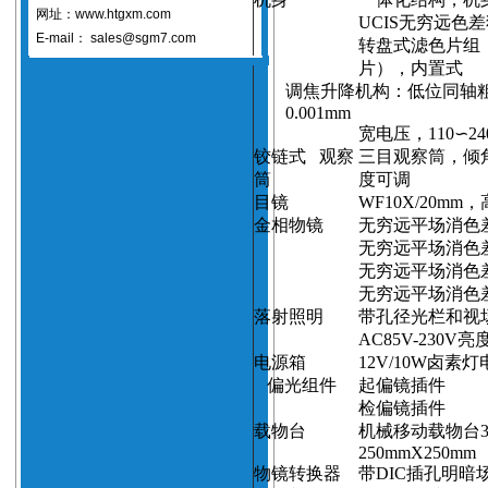
网址：www.htgxm.com
UCIS
无穷远色差
E-mail：
sales@sgm7.com
转盘式滤色片组
片），内置式
调焦升降机构：低位同轴
0.001mm
宽电压，
110
∽
24
铰链式
观察
三目观察筒，倾
筒
度可调
目镜
WF10X/
20mm
，
金相物镜
无穷远平场消色
无穷远平场消色
无穷远平场消色
无穷远平场消色
落射照明
带孔径光栏和视
AC85V-230V
亮
电源箱
12V/10W
卤素灯
偏光组件
起偏镜插件
检偏镜插件
载物台
机械移动载物台
250mmX
250mm
物镜转换器
带
DIC
插孔明暗