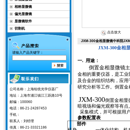
相称显微镜
偏光显微镜
显微镜软件
切割机
点击放大
JXM-300金相显微镜中科院JX
JXM-300
金相
请输入产品关键字：
一.
用途：
倒置金相显微镜
金相的重要仪器，是工业
及合金的组织结构，应用
研究分析等工作。倒置金
公司名称：上海绘统光学仪器厂
地址：上海市浦江镇江三跃路10号
JXM-300
倒置金相显
邮编：100060
暗视场和偏光观察等有点
电话：86-21-24287453
采集模式，并可根据用
手机：
参数配置表
联系人：刘经理
部件
传真：86-21-33321186
机身
一体化结构，机