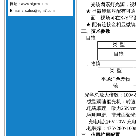
网址：www.htgxm.com
光镜卤素灯光源，视
E-mail：
sales@sgm7.com
★ 显微镜底座配有可
面，视场可在
X-Y
平
★ 配有连接金相显微
三、技术参数
目镜
类
型
目镜
、物镜
类
型
平场消色差物
镜
.
光学总放大倍数：
100
×
-
.
微型调速磨光机：转速
.
电磁底座：吸力
25N/cm
.
照明电源：非球面聚光
充电电池
:6V 20W
充
.
包装箱：
475
×
280
×
160
三、仪器扩展配置