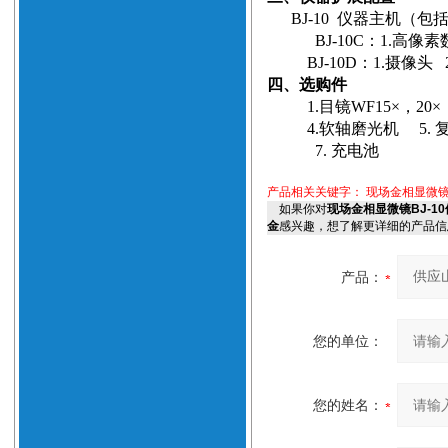
BJ-10
仪器主机（包
BJ
-10C
：
1.
高像素
BJ-10D
：
1.
摄像头
四、选购件
1.
目镜
WF15
×，
20
×
4.
软轴磨光机
5.
7.
充电池
产品相关关键字：
现场金相显微
如果你对
现场金相显微镜BJ-1
金
感兴趣，想了解更详细的产品信
产品：
您的单位：
您的姓名：