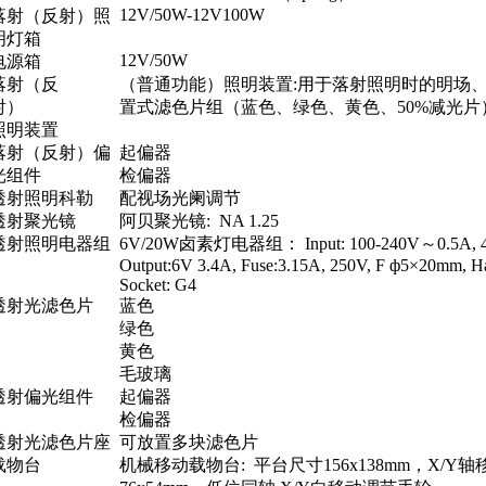
12V/50W-12V100W
落射（反射）照
明灯箱
12V/50W
电源箱
落射（反
（
普通功能
）
照明装置
:
用于落射照明时的明场
射）
置式滤色片组
（
蓝色、绿色、黄色、
50%
减光片
照明装置
落射（反射）偏
起偏器
光组件
检偏器
透射照明科勒
配视场光阑调节
透射聚光镜
阿贝聚光镜
: NA 1.25
透射照明电器组
6V/20W
卤素灯电器组：
Input: 100-240V
～
0.5A
,
Output:6V
3.4A
, Fuse:
3.15A
, 250V, F ф5×
20mm
, H
Socket: G4
透射光滤色片
蓝色
绿色
黄色
毛玻璃
透射偏光组件
起偏器
检偏器
透射光滤色片座
可放置多块滤色片
载物台
机械移动载物台
:
平台尺寸
156x
138mm
，
X/Y
轴