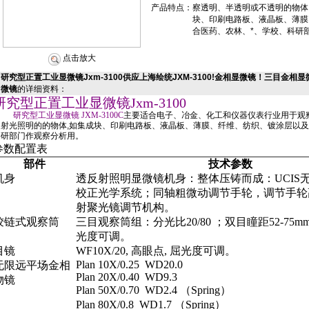
产品特点：
察透明、半透明或不透明的物体
块、印刷电路板、液晶板、薄膜
合医药、农林、*、学校、科研
点击放大
研究型正置工业显微镜Jxm-3100供应上海绘统JXM-3100!金相显微镜！三目金
微镜
的详细资料：
研究型正置工业显微镜
Jxm-3100
研究型工业显微镜
JXM-3100C
主要适合电子、冶金、化工和仪器仪表行业用于观
反射光照明的的物体
,
如集成块、印刷电路板、液晶板、薄膜、纤维、纺织、镀涂层以及
科研部门作观察分析用。
参数配置表
部件
技术参数
机身
透反射照明显微镜机身：整体压铸而成：
UCIS
校正光学系统；同轴粗微动调节手轮，调节手轮
射聚光镜调节机构。
铰链式观察筒
三目观察筒组：分光比
20/80
；双目瞳距
52
-75m
光度可调。
目镜
WF10X/20,
高眼点
,
屈光度可调。
Plan 10X/0.25 WD20.0
无限远平场金相
Plan 20X/0.40 WD9.3
物镜
Plan 50X/0.70 WD2.4 （Spring）
Plan 80X/0.8 WD1.7 （Spring）