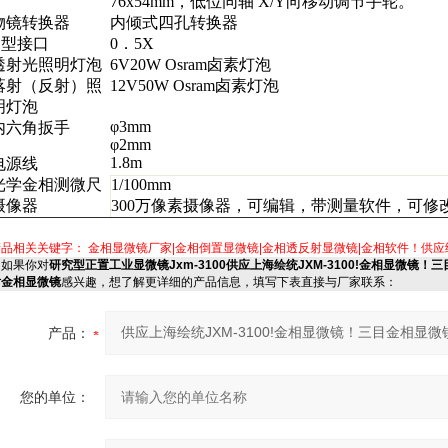
76x
54mm
，低位同轴
X/Y
向移动调节手轮。
物镜转换器
内倾式四孔转换器
C
型接口
0
．
5X
透射光照明灯泡
6V20W Osram
卤素灯泡
落射（反射）照
12V50W Osram
卤素灯泡
明灯泡
φ
3mm
内六角扳手
φ
2mm
1.8m
电源线
光学金相测微尺
1/
100mm
摄像器
300
万像素摄像器，可编辑，带测量软件，可修
产品相关关键字：
金相显微镜厂家|金相倒置显微镜|金相透反射显微镜|金相软件！供
如果你对
研究型正置工业显微镜Jxm-3100供应上海绘统JXM-3100!金相显微
射金相显微镜
感兴趣，想了解更详细的产品信息，填写下表直接与厂家联系：
产品：
您的单位：