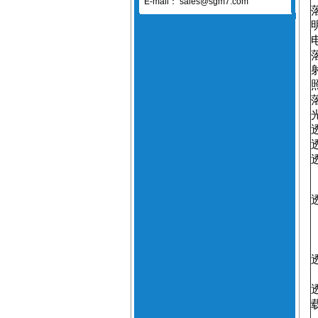
E-mail：
sales@sgm7.com