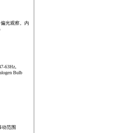
、偏光观察。内
）
 47-63Hz,
alogen Bulb
移动范围