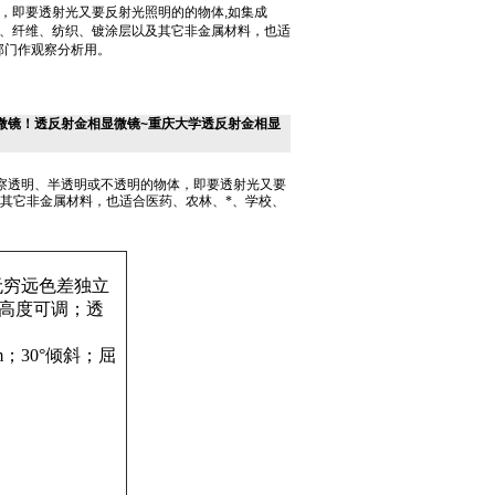
，即要透射光又要反射光照明的的物体,如集成
、纤维、纺织、镀涂层以及其它非金属材料，也适
部门作观察分析用。
相显微镜！透反射金相显微镜~重庆大学透反射金相显
察透明、半透明或不透明的物体，即要透射光又要
其它非金属材料，也适合医药、农林、*、学校、
无穷远色差独立
高度可调；透
m
；
30°
倾斜；屈