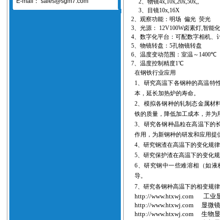
E-mail：
sales@sgm7.com
2
、
物镜
4
x,10x,20x,50x,,
3
、
目镜
10x
,16X
2
、观察功能：明场 偏光 荧光
3
、光源：
12V100W
卤素灯
,
智能
4
、数字化平台：可配数字相机、
5
、物镜转盘：
5
孔
物镜转盘
6
、温度变动范围：室温～
1
4
00℃
7
、温度控制精度
1℃
在钢铁行业应用
1
、研究高温下各钢种的高温特性
本，延长加热炉的寿命。
2
、模拟各钢种的轧制态金属材
铁的质量，降低加工成本，并为
3
、研究各钢种晶粒在高温下的
作用，为新钢种的研发和应用提
4
、研究钢渣在高温下的变化规
5
、研究保护渣在高温下的变化
6
、研究钢中一些难溶相（如液
导。
7
、研究各钢种高温下的相变规
http://www.htxwj.com
工业
http://www.htxwj.com
显微
http://www.htxwj.com
生物