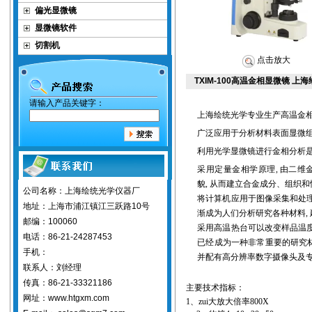
偏光显微镜
显微镜软件
切割机
点击放大
TXIM-100高温金相显微镜 上
请输入产品关键字：
上海绘统光学
专业生产
高温金
广泛应用于分析材料表面显微
利用
光学显微镜
进行
金相分析
采用定量金相学原理
,
由二维
貌
,
从而建立合金成分、组织和
公司名称：上海绘统光学仪器厂
将计算机应用于图像采集和处
地址：上海市浦江镇江三跃路10号
渐成为人们分析研究各种材料
,
邮编：100060
采用高温热台可以改变样品温
电话：86-21-24287453
已经成为一种非常重要的研究
手机：
并配有高分辨率数字摄像头及
联系人：刘经理
传真：86-21-33321186
主要技术指标：
网址：www.htgxm.com
1
、zui大放大倍率
8
00
X