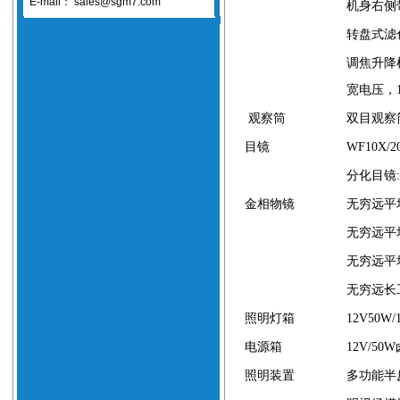
E-mail：
sales@sgm7.com
机身右侧
转盘式滤
调焦升降
宽电压，
观察筒
双目观察
目镜
WF10X/2
分化目镜
金相物镜
无穷远平
无穷远平
无穷远平
无穷远长
照明灯箱
12V50W/
电源箱
12V/50W
照明装置
多功能半