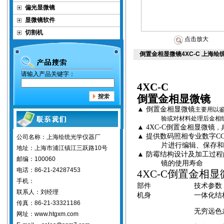
偏光显微镜
显微镜软件
切割机
点击放大
倒置金相显微镜4XC-C 上海绘
请输入产品关键字：
4XC-C
倒置金相显微镜
▲
倒置金相显微镜
主要用以
验或对材料处理后金相
▲
4XC-C
倒置金相显微镜
，
▲
提供数码照相专业数字
C
公司名称：上海绘统光学仪器厂
片进行编辑、保存和
地址：上海市浦江镇江三跃路10号
▲
防霉结构设计及加工过程
邮编：100060
镜的使用寿命
电话：86-21-24287453
4XC-C
倒置金相显
手机：
部件
技术参数
联系人：刘经理
机身
一体化结
传真：86-21-33321186
无穷远色
网址：www.htgxm.com