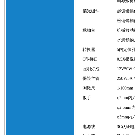
明视场模
偏光组件
起偏镜插
检偏镜插
载物台
机械移动
水滴载物
转换器
5
内定位
C
型接口
0.5
X
摄像
照明灯泡
12V50W 
保险丝管
250V/5A
测微尺
1/100mm
扳手
φ2mm
内
φ2.5mm
φ3mm
内
电源线
3C
认证电